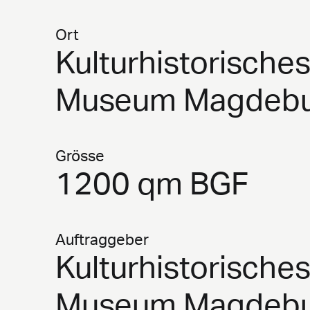
Ort
Kulturhistorische
Museum Magdeb
Grösse
1200 qm BGF
Auftraggeber
Kulturhistorische
Museum Magdeb