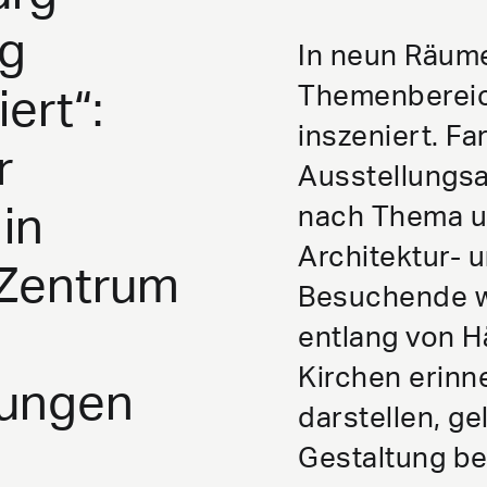
ng
In neun Räum
Themenbereic
ert“:
inszeniert. Fa
r
Ausstellungsa
nach Thema un
 in
Architektur- 
 Zentrum
Besuchende w
entlang von H
Kirchen erinn
llungen
darstellen, ge
Gestaltung be