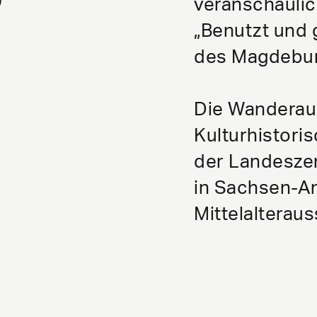
veranschaulic
„Benutzt und 
des Magdeburg
Die Wanderaus
Kulturhistor
der Landeszen
in Sachsen-An
Mittelalteraus