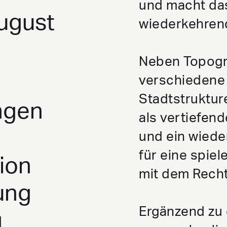
und macht da
ugust
wiederkehren
Neben Topogr
verschiedene 
Stadtstruktur
ngen
als vertiefen
und ein wied
für eine spie
ion
mit dem Recht 
ung
Ergänzend zu 
g