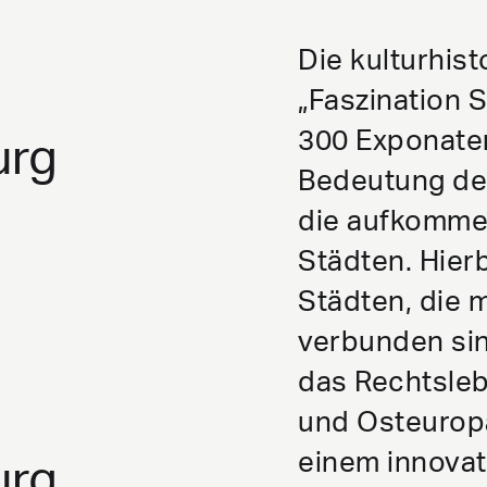
Die kulturhis
s
„Faszination 
300 Exponaten
urg
Bedeutung de
die aufkomme
Städten. Hierb
Städten, die 
verbunden sin
das Rechtsleb
s
und Osteuropa
einem innovat
urg